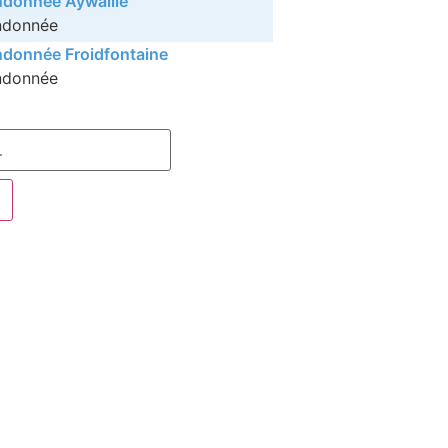
donnée Aywaille
ndonnée
donnée Froidfontaine
ndonnée