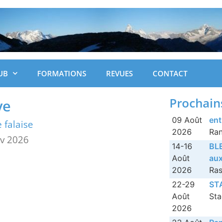
UB
FORMATIONS
REVUES
CONTACT
Prochain
ve
09 Août
ent
e falaise
2026
Ra
év 2026
14-16
BLE
Août
aux
2026
Ra
22-29
ST
Août
St
2026