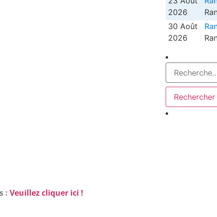
23 Août
Ran
2026
Ra
30 Août
Ran
2026
Ra
s :
Veuillez cliquer ici !